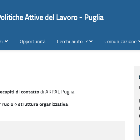
litiche Attive del Lavoro - Puglia
zi
Opportunità
Cerchi aiuto...?
Comunicazione
ecapiti di contatto
di ARPAL Puglia.
ruolo
struttura organizzativa
er
e
.