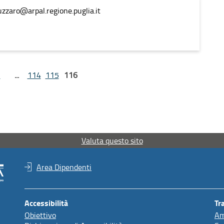
uzzaro@arpal.regione.puglia.it
1
...
114
115
116
Valuta questo sito
Area Dipendenti
Accessibilità
Tr
Obiettivo
Am