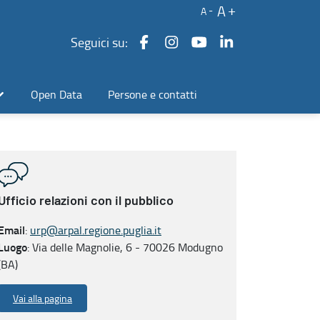
A
A
Seguici su:
Open Data
Persone e contatti
Ufficio relazioni con il pubblico
Email
:
urp@arpal.regione.puglia.it
Luogo
: Via delle Magnolie, 6 - 70026 Modugno
(BA)
Vai alla pagina