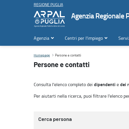
REGIONE PUGLIA
Agenzia Regionale Po
Agenzia
Centri per l'impiego
Servi
Persone e contatti
Persone e contatti
Contenuto principale
Homepage
Persone e contatti
dipendenti
dei r
Consulta l'elenco completo dei
e
Per aiutarti nella ricerca, puoi filtrare l'elenco p
Cerca persona