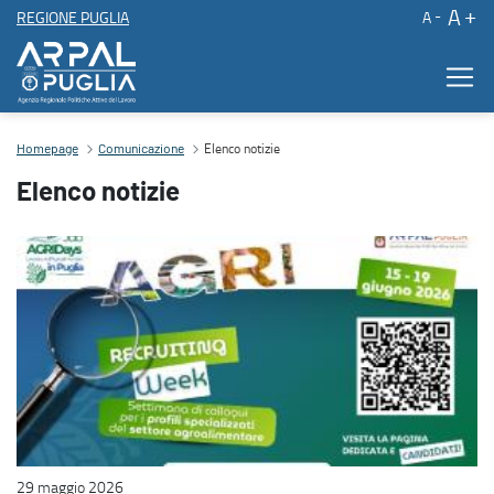
A
REGIONE PUGLIA
A
Elenco notizie
Elenco notizie
Contenuto principale
Homepage
Comunicazione
Elenco notizie
29 maggio 2026