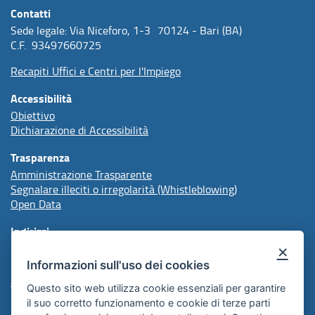
Contatti
Sede legale: Via Niceforo, 1-3 70124 - Bari (BA)
C.F. 93497660725
Recapiti Uffici e Centri per l'Impiego
Accessibilità
Obiettivo
Dichiarazione di Accessibilità
Trasparenza
Amministrazione Trasparente
Segnalare illeciti o irregolarità (Whistleblowing)
Open Data
Indirizzi
×
Informazioni sull'uso dei cookies
protocollo@arpal.regione.puglia.it
arpalpuglia@pec.rupar.puglia.it
Questo sito web utilizza cookie essenziali per garantire
il suo corretto funzionamento e cookie di terze parti