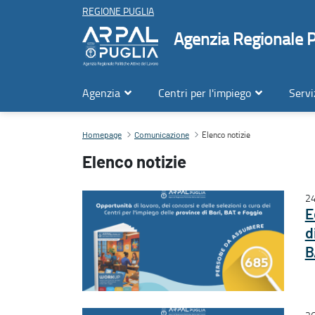
REGIONE PUGLIA
Agenzia Regionale Po
Agenzia
Centri per l'impiego
Servi
Elenco notizie
Elenco notizie
Contenuto principale
Homepage
Comunicazione
Elenco notizie
24
E
d
B