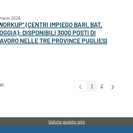
marzo 2026
WORKUP” (CENTRI IMPIEGO BARI, BAT,
OGGIA): DISPONIBILI 3000 POSTI DI
AVORO NELLE TRE PROVINCE PUGLIESI
ti.
1
2
Pagina
Pagina
Valuta questo sito