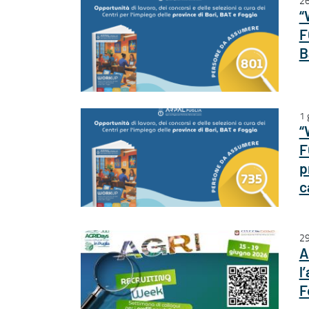
26
“
F
B
1 
“
F
p
c
29
A
l
F