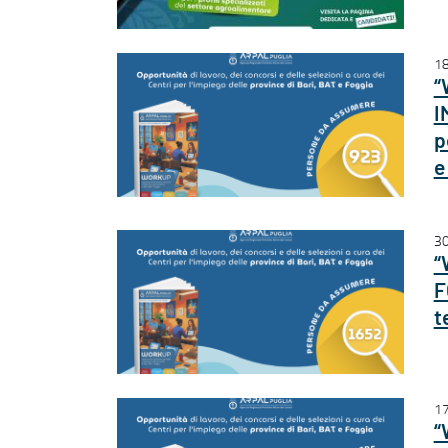
18
“
I
p
e
30
“
F
t
17
“