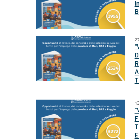
i
B
27
“
D
R
A
T
13
“
F
T
E