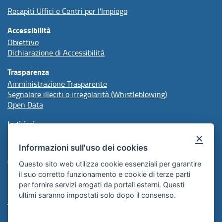
Recapiti Uffici e Centri per l'Impiego
Accessibilità
Obiettivo
Dichiarazione di Accessibilità
Trasparenza
Amministrazione Trasparente
Segnalare illeciti o irregolarità (Whistleblowing)
Open Data
Indirizzi
×
Informazioni sull'uso dei cookies
protocollo@arpal.regione.puglia.it
arpalpuglia@pec.rupar.puglia.it
Questo sito web utilizza cookie essenziali per garantire
il suo corretto funzionamento e cookie di terze parti
per fornire servizi erogati da portali esterni. Questi
Redazione
ultimi saranno impostati solo dopo il consenso.
Comunicazione Istituzionale