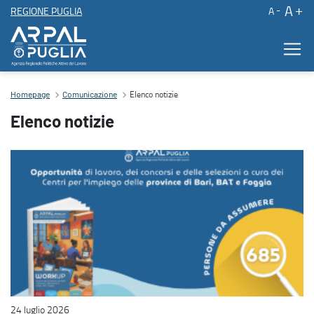
A
REGIONE PUGLIA
A
Elenco notizie
Elenco notizie
Contenuto principale
Homepage
Comunicazione
Elenco notizie
24 luglio 2026