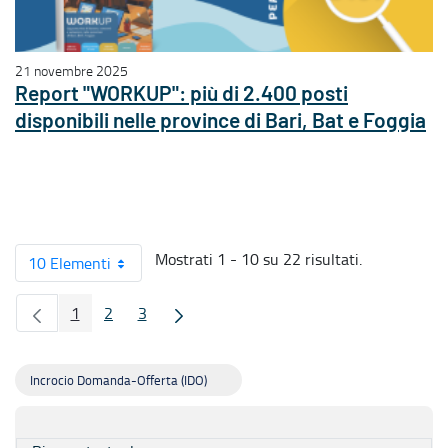
21 novembre 2025
Report "WORKUP": più di 2.400 posti
disponibili nelle province di Bari, Bat e Foggia
Mostrati 1 - 10 su 22 risultati.
10 Elementi
1
2
3
Pagina
Pagina
Pagina
Incrocio Domanda-Offerta (IDO)