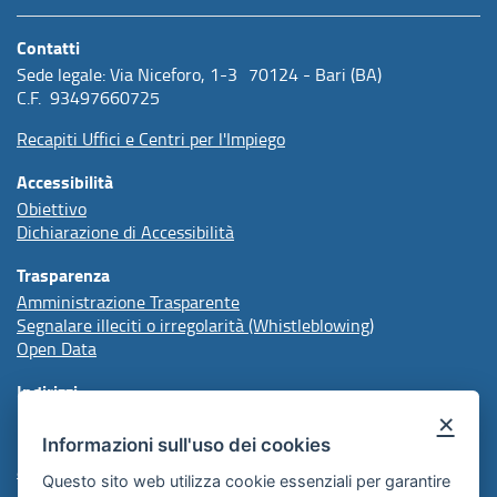
Contatti
Sede legale: Via Niceforo, 1-3 70124 - Bari (BA)
C.F. 93497660725
Recapiti Uffici e Centri per l'Impiego
Accessibilità
Obiettivo
Dichiarazione di Accessibilità
Trasparenza
Amministrazione Trasparente
Segnalare illeciti o irregolarità (Whistleblowing)
Open Data
Indirizzi
×
Informazioni sull'uso dei cookies
protocollo@arpal.regione.puglia.it
arpalpuglia@pec.rupar.puglia.it
Questo sito web utilizza cookie essenziali per garantire