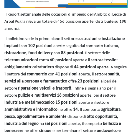
Il Report settimanale delle occasioni di impiego dell’Ambito di Lecce di
Arpal Puglia rileva un totale di 456 posizioni aperte, distribuite su 198
annunci.
Il bollettino vede in primo piano il settore
costruzioni e installazione
impianti
con
102 posizioni
aperte seguito dal comparto
turismo,
ristorazione, food delivery
con
88 posizioni
. Il settore delle
telecomunicazioni
conta
60 posizioni
aperte e il settore
tessile-
abbigliamento-calzaturiero
dispone di
44 posizioni
aperte. A seguire
il settore del
commercio
con
41 posizioni
aperte, il settore
sanità,
servizi alla persona e farmaceutico
offre
23 posizioni
al pari del
settore
riparazione veicoli e trasporti.
Infine si segnalano per il
settore
pulizie e multiservizi
16 posizioni
aperte, per il settore
industria e metalmeccanico
15 posizioni
aperte e il settore
amministrativo e informatico
ne offre
14
. Il comparto
agricoltura,
pesca, agroalimentare e ambiente
dispone di
otto opportunità,
industria del legno
ha
sei posizioni
aperte, il comparto
bellezza e
benessere
ne offre
cinque
e per terminare il settore
pedagogico e