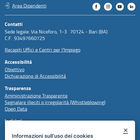
Area Dipendenti
Contatti
Sede legale: Via Niceforo, 1-3 70124 - Bari (BA)
C.F. 93497660725
Recapiti Uffici e Centri per l'Impiego
Accessibilità
Obiettivo
Dichiarazione di Accessibilità
Trasparenza
Amministrazione Trasparente
Segnalare illeciti o irregolarità (Whistleblowing)
Open Data
Indirizzi
×
Informazioni sull'uso dei cookies
protocollo@arpal.regione.puglia.it