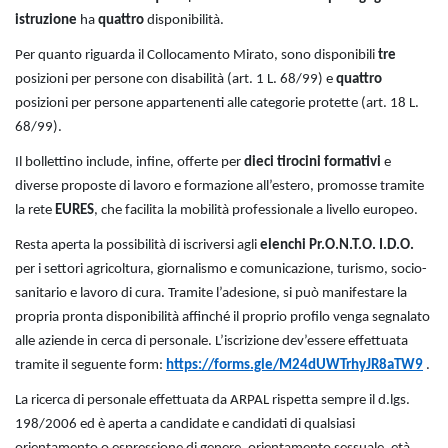
istruzione
ha
quattro
disponibilità.
Per quanto riguarda il Collocamento Mirato, sono disponibili
tre
posizioni per persone con disabilità (art. 1 L. 68/99) e
quattro
posizioni per persone appartenenti alle categorie protette (art. 18 L.
68/99).
Il bollettino include, infine, offerte per
dieci tirocini formativi
e
diverse proposte di lavoro e formazione all’estero, promosse tramite
la rete
EURES
, che facilita la mobilità professionale a livello europeo.
Resta aperta la possibilità di iscriversi agli
elenchi Pr.O.N.T.O. I.D.O.
per i settori agricoltura, giornalismo e comunicazione, turismo, socio-
sanitario e lavoro di cura. Tramite l’adesione, si può manifestare la
propria pronta disponibilità affinché il proprio profilo venga segnalato
alle aziende in cerca di personale. L’iscrizione dev’essere effettuata
tramite il seguente form:
https://forms.gle/M24dUWTrhyJR8aTW9
.
La ricerca di personale effettuata da ARPAL rispetta sempre il d.lgs.
198/2006 ed è aperta a candidate e candidati di qualsiasi