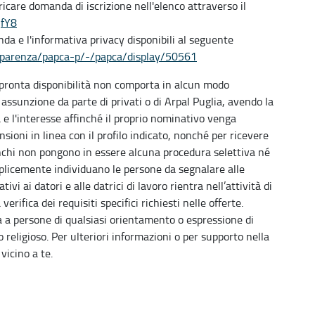
ricare domanda di iscrizione nell'elenco attraverso il
QfY8
da e l'informativa privacy disponibili al seguente
sparenza/papca-p/-/papca/
display/50561
di pronta disponibilità non comporta in alcun modo
e assunzione da parte di privati o di Arpal Puglia, avendo la
à e l'interesse affinché il proprio nominativo venga
sioni in linea con il profilo indicato, nonché per ricevere
nchi non pongono in essere alcuna procedura selettiva né
licemente individuano le persone da segnalare alle
vi ai datori e alle datrici di lavoro rientra nell’attività di
erifica dei requisiti specifici richiesti nelle offerte.
ta a persone di qualsiasi orientamento o espressione di
religioso. Per ulteriori informazioni o per supporto nella
vicino a te.