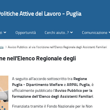
litiche Attive del Lavoro - Puglia
zi
Opportunità
Cerchi aiuto...?
Comunicazione
tenti Familiari
Avviso Pubblico: al via l'iscrizione nell'Elenco Regionale degli Assistenti Familiari
zia
one nell'Elenco Regionale degli
Regione
A seguito all'accordo sottoscritto tra
Puglia - Dipartimento Welfare
ARPAL Puglia
e
, è
Avviso Pubblico per la
ufficialmente pubblicato l'
formazione dell’Elenco degli Assistenti Familiari
.
Finanziata tramite il Fondo Nazionale per le Non