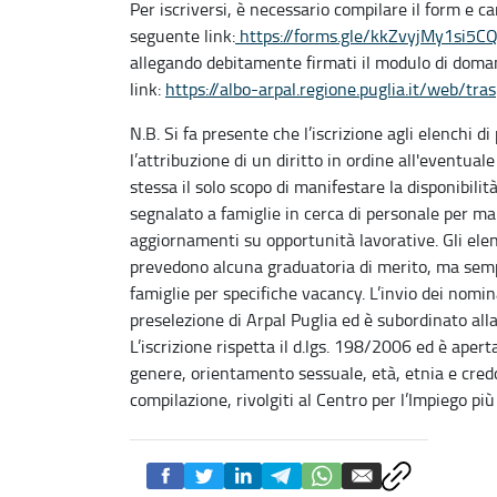
Per iscriversi, è necessario compilare il form e ca
seguente link:
https://forms.gle/kkZvyjMy1si5C
allegando debitamente firmati il modulo di doman
link:
https://albo-arpal.
regione.puglia.it/web/
tra
N.B. Si fa presente che l’iscrizione agli elenchi 
l’attribuzione di un diritto in ordine all'eventual
stessa il solo scopo di manifestare la disponibilit
segnalato a famiglie in cerca di personale per man
aggiornamenti su opportunità lavorative. Gli ele
prevedono alcuna graduatoria di merito, ma semp
famiglie per specifiche vacancy. L’invio dei nominati
preselezione di Arpal Puglia ed è subordinato alla v
L’iscrizione rispetta il d.lgs. 198/2006 ed è aper
genere, orientamento sessuale, età, etnia e credo 
compilazione, rivolgiti al Centro per l’Impiego più 