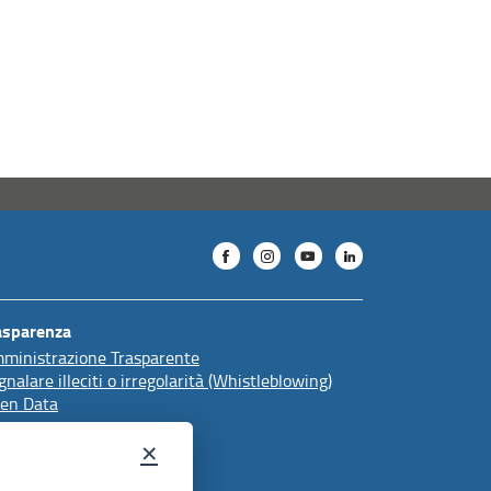
asparenza
ministrazione Trasparente
gnalare illeciti o irregolarità (Whistleblowing)
en Data
×