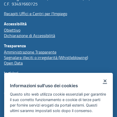
C.F. 93497660725
Recapiti Uffici e Centri per l'Impiego
Accessibilità
Obiettivo
Dichiarazione di Accessibilità
Trasparenza
Amministrazione Trasparente
Segnalare illeciti o irregolarità (Whistleblowing)
Open Data
Indirizzi
×
Informazioni sull'uso dei cookies
protocollo@arpal.regione.puglia.it
arpalpuglia@pec.rupar.puglia.it
Questo sito web utilizza cookie essenziali per garantire
il suo corretto funzionamento e cookie di terze parti
per fornire servizi erogati da portali esterni. Questi
Redazione
ultimi saranno impostati solo dopo il consenso.
Comunicazione Istituzionale