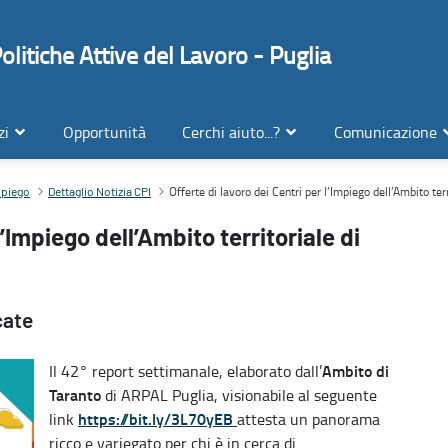
litiche Attive del Lavoro - Puglia
zi
Opportunità
Cerchi aiuto...?
Comunicazione
 Taranto
Offerte di lavoro dei Centri per l’Impiego dell’Ambito terr
impiego
Dettaglio Notizia CPI
l’Impiego dell’Ambito territoriale di
cate
Ambito di
Il 42° report settimanale, elaborato dall’
Taranto
di ARPAL Puglia, visionabile al seguente
https://bit.ly/3L70yEB
link
attesta un panorama
ricco e variegato per chi è in cerca di