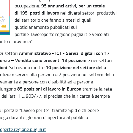
95 annunci attivi, per un totale
occupazione:
di 195 posti di lavoro
nei diversi settori produttivi
del territorio che fanno sintesi di quelli
quotidianamente pubblicati sul
portale lavoroperte.regione.puglia.it e veicolati
nto e provincia".
Amministrativo - ICT - Servizi digitali con 17
ei settori
rcio – Vendita sono presenti 13 posizioni
e nei settori
ioni
10 posizione nel settore della
. Si trovano inoltre
ulizie e servizi alla persona e 2 posizioni nel settore della
ivamente a persone con disabilità ed a persone
85 posizioni di lavoro in Europa
ggiungono
tramite la rete
i dell'art. 1 L. 903/77, si precisa che la ricerca è sempre
sul portale "Lavoro per te" tramite Spid e chiedere
iego durante gli orari di apertura al pubblico.
operte.regione.puglia.it