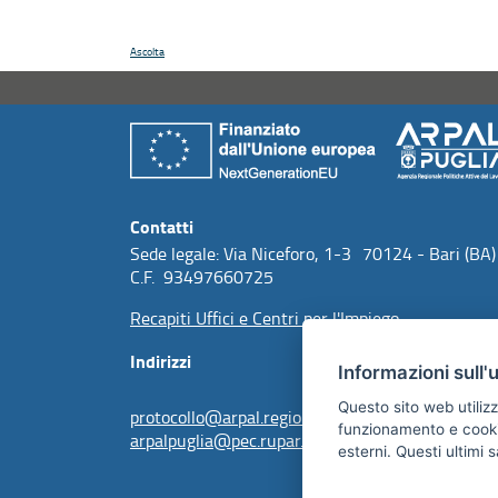
Ascolta
Contatti
Sede legale: Via Niceforo, 1-3 70124 - Bari (BA)
C.F. 93497660725
Recapiti Uffici e Centri per l'Impiego
Indirizzi
Informazioni sull'
Questo sito web utilizz
protocollo@arpal.regione.puglia.it
funzionamento e cookie 
arpalpuglia@pec.rupar.puglia.it
esterni. Questi ultimi