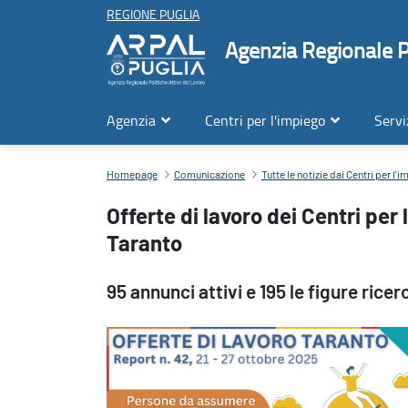
REGIONE PUGLIA
Agenzia Regionale Po
Agenzia
Centri per l'impiego
Servi
Offerte di lavoro dei Centri per l’Impiego dell’Ambito territoriale di
Homepage
Comunicazione
Tutte le notizie dai Centri per l'
Offerte di lavoro dei Centri per 
Taranto
95 annunci attivi e 195 le figure ricer