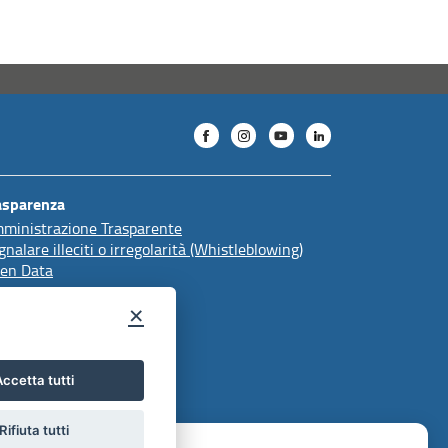
asparenza
ministrazione Trasparente
gnalare illeciti o irregolarità (Whistleblowing)
en Data
×
ccetta tutti
Rifiuta tutti