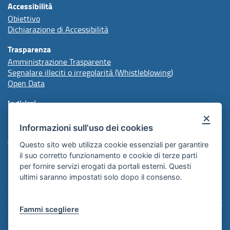
Accessibilità
Obiettivo
Dichiarazione di Accessibilità
Trasparenza
Amministrazione Trasparente
Segnalare illeciti o irregolarità (Whistleblowing)
Open Data
Indirizzi
×
Informazioni sull'uso dei cookies
protocollo@arpal.regione.puglia.it
arpalpuglia@pec.rupar.puglia.it
Questo sito web utilizza cookie essenziali per garantire
il suo corretto funzionamento e cookie di terze parti
per fornire servizi erogati da portali esterni. Questi
Redazione
ultimi saranno impostati solo dopo il consenso.
Comunicazione Istituzionale
Fammi scegliere
Note Legali
Informativa Cookie