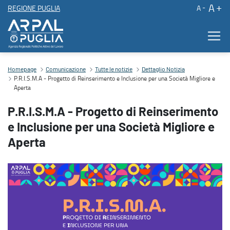
A
REGIONE PUGLIA
A
P.R.I.S.M.A - Progetto di Reinserimento e Inclusione per una Socie
Contenuto principale
Homepage
Comunicazione
Tutte le notizie
Dettaglio Notizia
P.R.I.S.M.A - Progetto di Reinserimento e Inclusione per una Società Migliore e
Aperta
P.R.I.S.M.A - Progetto di Reinserimento
e Inclusione per una Società Migliore e
Aperta