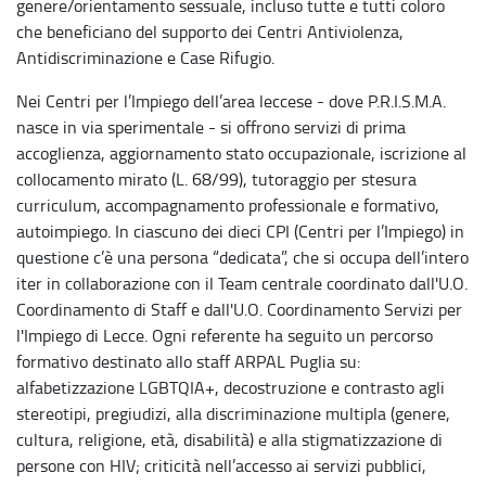
genere/orientamento sessuale, incluso tutte e tutti coloro
che beneficiano del supporto dei Centri Antiviolenza,
Antidiscriminazione e Case Rifugio.
Nei Centri per l’Impiego dell’area leccese - dove P.R.I.S.M.A.
nasce in via sperimentale - si offrono servizi di prima
accoglienza, aggiornamento stato occupazionale, iscrizione al
collocamento mirato (L. 68/99), tutoraggio per stesura
curriculum, accompagnamento professionale e formativo,
autoimpiego. In ciascuno dei dieci CPI (Centri per l’Impiego) in
questione c’è una persona “dedicata”, che si occupa dell’intero
iter in collaborazione con il Team centrale coordinato dall'U.O.
Coordinamento di Staff e dall'U.O. Coordinamento Servizi per
l'Impiego di Lecce. Ogni referente ha seguito un percorso
formativo destinato allo staff ARPAL Puglia su:
alfabetizzazione LGBTQIA+, decostruzione e contrasto agli
stereotipi, pregiudizi, alla discriminazione multipla (genere,
cultura, religione, età, disabilità) e alla stigmatizzazione di
persone con HIV; criticità nell’accesso ai servizi pubblici,