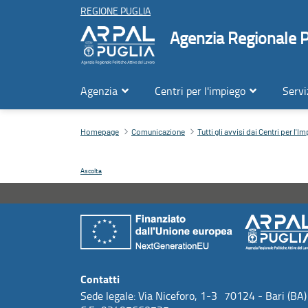
REGIONE PUGLIA
Agenzia Regionale Po
Agenzia
Centri per l'impiego
Servi
Dettaglio Avviso CPI
Contenuto principale
Homepage
Comunicazione
Tutti gli avvisi dai Centri per l'I
Ascolta
Contatti
Sede legale: Via Niceforo, 1-3 70124 - Bari (BA)