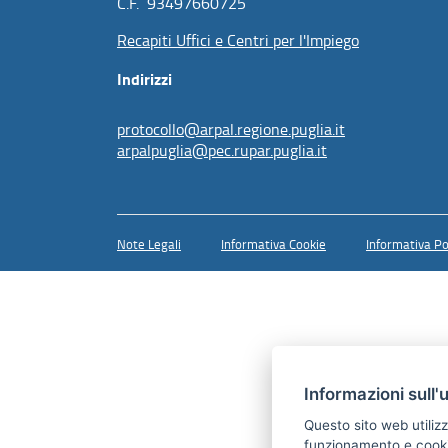
C.F. 93497660725
Recapiti Uffici e Centri per l'Impiego
Indirizzi
protocollo@arpal.regione.puglia.it
arpalpuglia@pec.rupar.puglia.it
Note Legali
Informativa Cookie
Informativa Po
Informazioni sull'
Questo sito web utilizz
funzionamento e cookie 