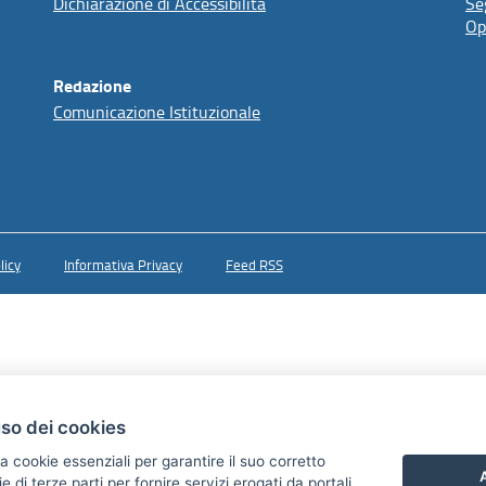
Dichiarazione di Accessibilità
Se
Op
Redazione
Comunicazione Istituzionale
licy
Informativa Privacy
Feed RSS
uso dei cookies
a cookie essenziali per garantire il suo corretto
A
di terze parti per fornire servizi erogati da portali