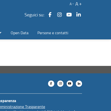
A
A
Seguici su:
Open Data
Persone e contatti
asparenza
ministrazione Trasparente