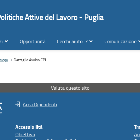
litiche Attive del Lavoro - Puglia
zi
Opportunità
Cerchi aiuto...?
Comunicazione
Dettaglio Avviso CPI
mpiego
Valuta questo sito
Area Dipendenti
Accessibilità
Tr
Obiettivo
Am