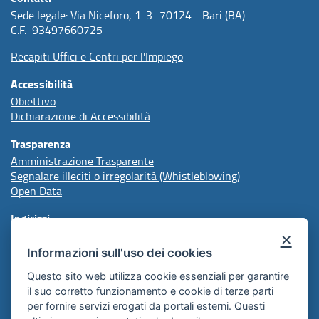
Sede legale: Via Niceforo, 1-3 70124 - Bari (BA)
C.F. 93497660725
Recapiti Uffici e Centri per l'Impiego
Accessibilità
Obiettivo
Dichiarazione di Accessibilità
Trasparenza
Amministrazione Trasparente
Segnalare illeciti o irregolarità (Whistleblowing)
Open Data
Indirizzi
×
Informazioni sull'uso dei cookies
protocollo@arpal.regione.puglia.it
arpalpuglia@pec.rupar.puglia.it
Questo sito web utilizza cookie essenziali per garantire
il suo corretto funzionamento e cookie di terze parti
per fornire servizi erogati da portali esterni. Questi
Redazione