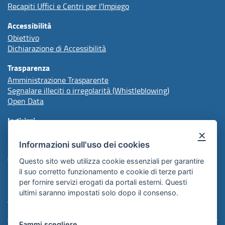
Recapiti Uffici e Centri per l'Impiego
Accessibilità
Obiettivo
Dichiarazione di Accessibilità
Trasparenza
Amministrazione Trasparente
Segnalare illeciti o irregolarità (Whistleblowing)
Open Data
Indirizzi
×
Informazioni sull'uso dei cookies
protocollo@arpal.regione.puglia.it
arpalpuglia@pec.rupar.puglia.it
Questo sito web utilizza cookie essenziali per garantire
il suo corretto funzionamento e cookie di terze parti
per fornire servizi erogati da portali esterni. Questi
Redazione
ultimi saranno impostati solo dopo il consenso.
Comunicazione Istituzionale
Fammi scegliere