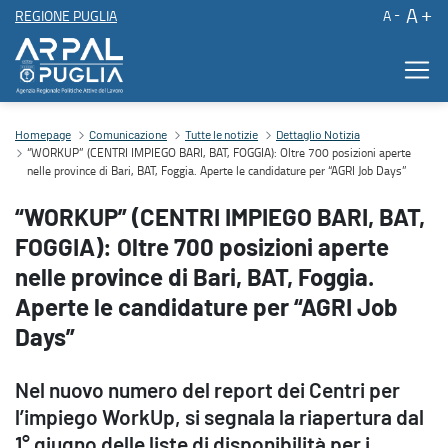
A
REGIONE PUGLIA
A
“WORKUP” (CENTRI IMPIEGO BARI, BAT, FOGGIA): Oltre 700 posizioni
Contenuto principale
Homepage
Comunicazione
Tutte le notizie
Dettaglio Notizia
“WORKUP” (CENTRI IMPIEGO BARI, BAT, FOGGIA): Oltre 700 posizioni aperte
nelle province di Bari, BAT, Foggia. Aperte le candidature per “AGRI Job Days”
“WORKUP” (CENTRI IMPIEGO BARI, BAT,
FOGGIA): Oltre 700 posizioni aperte
nelle province di Bari, BAT, Foggia.
Aperte le candidature per “AGRI Job
Days”
Nel nuovo numero del report dei Centri per
l’impiego WorkUp, si segnala la riapertura dal
1° giugno delle liste di disponibilità per i