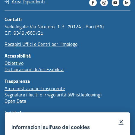
Area Dipendenti
Contatti
Sede legale: Via Niceforo, 1-3 70124 - Bari (BA)
C.F. 93497660725
Recapiti Uffici e Centri per l'Impiego
Accessibilità
Obiettivo
Dichiarazione di Accessibilità
Trasparenza
Amministrazione Trasparente
Segnalare illeciti o irregolarità (Whistleblowing)
Open Data
Indirizzi
×
Informazioni sull'uso dei cookies
protocollo@arpal.regione.puglia.it
arpalpuglia@pec.rupar.puglia.it