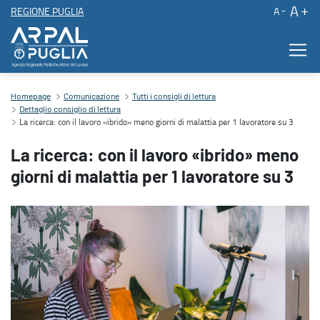
A
REGIONE PUGLIA
A
La ricerca: con il lavoro «ibrido» meno giorni di malattia per 1 lav
Homepage
Comunicazione
Tutti i consigli di lettura
Dettaglio consiglio di lettura
La ricerca: con il lavoro «ibrido» meno giorni di malattia per 1 lavoratore su 3
La ricerca: con il lavoro «ibrido» meno
giorni di malattia per 1 lavoratore su 3