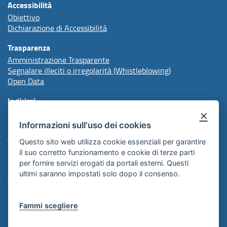
Accessibilità
Obiettivo
Dichiarazione di Accessibilità
Trasparenza
Amministrazione Trasparente
Segnalare illeciti o irregolarità (Whistleblowing)
Open Data
Indirizzi
×
Informazioni sull'uso dei cookies
protocollo@arpal.regione.puglia.it
arpalpuglia@pec.rupar.puglia.it
Questo sito web utilizza cookie essenziali per garantire
il suo corretto funzionamento e cookie di terze parti
per fornire servizi erogati da portali esterni. Questi
Redazione
ultimi saranno impostati solo dopo il consenso.
Comunicazione Istituzionale
Fammi scegliere
Note Legali
Informativa Cookie