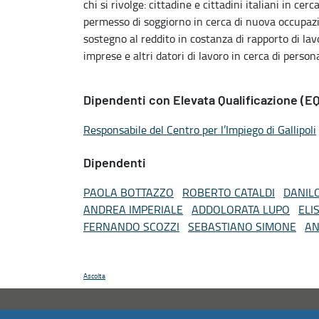
chi si rivolge: cittadine e cittadini italiani in cer
permesso di soggiorno in cerca di nuova occupazio
sostegno al reddito in costanza di rapporto di lav
imprese e altri datori di lavoro in cerca di persona
Dipendenti con Elevata Qualificazione (EQ
Responsabile del Centro per l’Impiego di Gallipoli
Dipendenti
PAOLA BOTTAZZO
ROBERTO CATALDI
DANIL
ANDREA IMPERIALE
ADDOLORATA LUPO
ELI
FERNANDO SCOZZI
SEBASTIANO SIMONE
AN
Ascolta