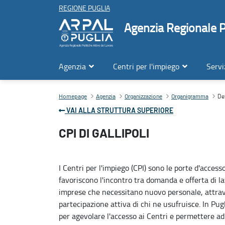
REGIONE PUGLIA
Agenzia Regionale Po
Agenzia
Centri per l'impiego
Servi
Dettaglio struttura
Det
Contenuto principale
Homepage
Agenzia
Organizzazione
Organigramma
VAI ALLA STRUTTURA SUPERIORE
CPI DI GALLIPOLI
I Centri per l'impiego (CPI) sono le porte d'accesso 
favoriscono l'incontro tra domanda e offerta di l
imprese che necessitano nuovo personale, attravers
partecipazione attiva di chi ne usufruisce. In Pugl
per agevolare l'accesso ai Centri e permettere ad