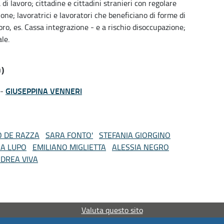
ca di lavoro; cittadine e cittadini stranieri con regolare
ne; lavoratrici e lavoratori che beneficiano di forme di
oro, es. Cassa integrazione - e a rischio disoccupazione;
le.
)
GIUSEPPINA VENNERI
-
O DE RAZZA
SARA FONTO'
STEFANIA GIORGINO
SA LUPO
EMILIANO MIGLIETTA
ALESSIA NEGRO
DREA VIVA
Valuta questo sito