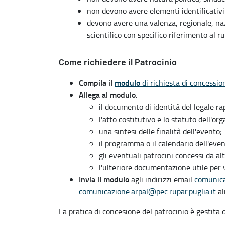
non devono avere elementi identificativi 
devono avere una valenza, regionale, nazio
scientifico con specifico riferimento al ru
Come richiedere il Patrocinio
Compila il
modulo
di richiesta di concessio
Allega al modulo
:
il documento di identità del legale r
l'atto costitutivo e lo statuto dell'or
una sintesi delle finalità dell'evento;
il programma o il calendario dell'even
gli eventuali patrocini concessi da al
l'ulteriore documentazione utile per v
Invia il modulo
agli indirizzi email
comunica
comunicazione.arpal@pec.rupar.puglia.it
a
La pratica di concesione del patrocinio è gestita d