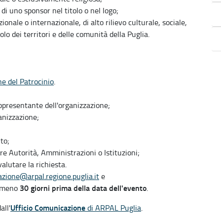
di uno sponsor nel titolo o nel logo;
nale o internazionale, di alto rilievo culturale, sociale,
olo dei territori e delle comunità della Puglia.
ne del Patrocinio
.
appresentante dell'organizzazione;
ganizzazione;
to;
tre Autorità, Amministrazioni o Istituzioni;
alutare la richiesta.
zione@arpal.regione.puglia.it
e
30 giorni prima della data dell'evento
lmeno
.
Ufficio Comunicazione
all'
di ARPAL Puglia
.