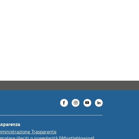
asparenza
ministrazione Trasparente
gnalare illeciti o irregolarità (Whistleblowing)