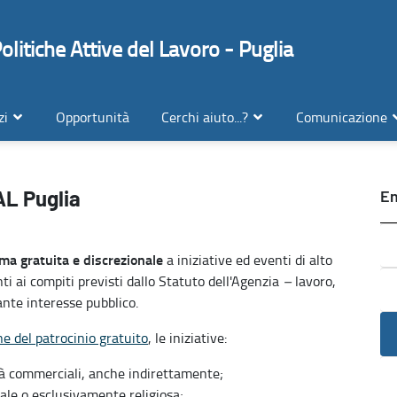
litiche Attive del Lavoro - Puglia
zi
Opportunità
Cerchi aiuto...?
Comunicazione
AL Puglia
En
ma gratuita e discrezionale
a iniziative ed eventi di alto
nti ai compiti previsti dallo Statuto dell'Agenzia
–
lavoro,
vante interesse pubblico.
e del patrocinio gratuito
, le iniziative:
tà commerciali, anche indirettamente;
ale o esclusivamente religiosa;