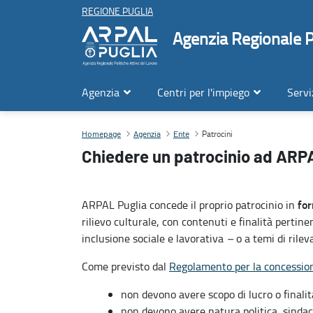
REGIONE PUGLIA
Agenzia Regionale Po
Agenzia
Centri per l'impiego
Servi
Patrocini
Patrocini
Contenuto principale
Homepage
Agenzia
Ente
Chiedere un patrocinio ad ARP
for
ARPAL Puglia concede il proprio patrocinio in
rilievo culturale, con contenuti e finalità pertine
inclusione sociale e lavorativa
–
o a temi di rile
Come previsto dal
Regolamento per la concession
non devono avere scopo di lucro o finali
non devono avere natura politica, sindac