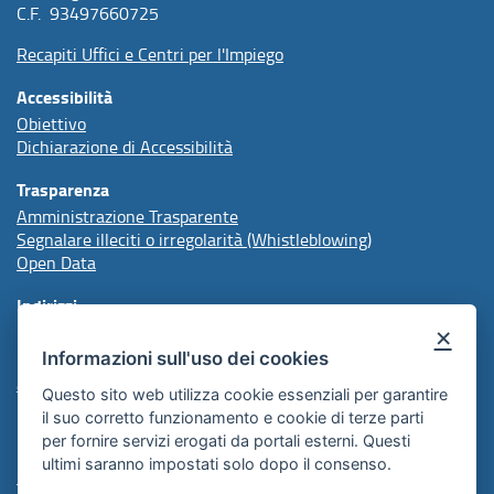
C.F. 93497660725
Recapiti Uffici e Centri per l'Impiego
Accessibilità
Obiettivo
Dichiarazione di Accessibilità
Trasparenza
Amministrazione Trasparente
Segnalare illeciti o irregolarità (Whistleblowing)
Open Data
Indirizzi
×
Informazioni sull'uso dei cookies
protocollo@arpal.regione.puglia.it
arpalpuglia@pec.rupar.puglia.it
Questo sito web utilizza cookie essenziali per garantire
il suo corretto funzionamento e cookie di terze parti
per fornire servizi erogati da portali esterni. Questi
Redazione
ultimi saranno impostati solo dopo il consenso.
Comunicazione Istituzionale