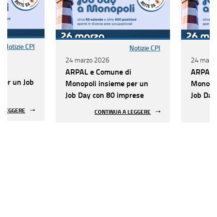
Notizie CPI
Notizie CPI
24 marzo 2026
24 marz
di
ARPAL e Comune di
ARPAL 
per un Job
Monopoli insieme per un
Monopol
se
Job Day con 80 imprese
Job Day
A LEGGERE
CONTINUA A LEGGERE