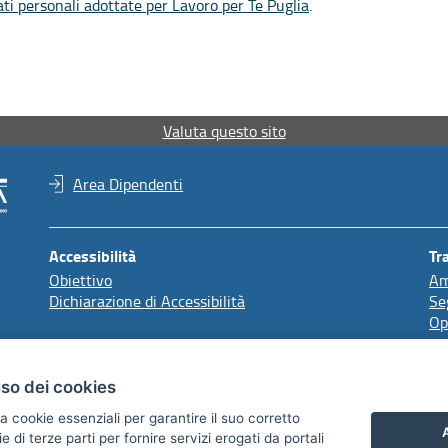
ati personali adottate per Lavoro per Te Puglia
.
Valuta questo sito
Area Dipendenti
Accessibilità
Tr
Obiettivo
Am
Dichiarazione di Accessibilità
Se
Op
Redazione
uso dei cookies
Comunicazione Istituzionale
a cookie essenziali per garantire il suo corretto
A
di terze parti per fornire servizi erogati da portali