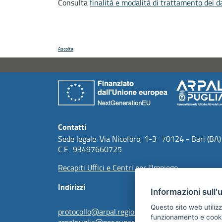
Consulta
finalità e modalità di trattamento dei d
Ascolta
Contatti
Sede legale: Via Niceforo, 1-3 70124 - Bari (BA)
C.F. 93497660725
Recapiti Uffici e Centri per l'Impiego
Indirizzi
Informazioni sull'
Questo sito web utilizz
protocollo@arpal.regione.puglia.it
funzionamento e cookie 
arpalpuglia@pec.rupar.puglia.it