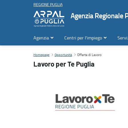
REGIONE PUGLIA
Agenzia Regionale Po
Agenzia
Centri per l'impiego
Servi
Offerte di Lavoro in Puglia su Lavoro per te
Offerte di Lavoro
Contenuto principale
Homepage
Opportunità
Lavoro per Te Puglia