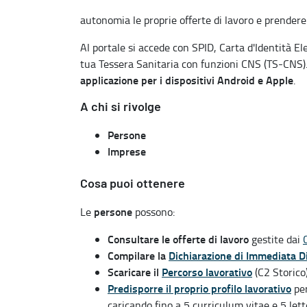
autonomia le proprie offerte di lavoro e prendere
Al portale si accede con SPID, Carta d'Identità El
tua Tessera Sanitaria con funzioni CNS (TS-CNS)
applicazione per i dispositivi Android e Apple
.
A chi si rivolge
Persone
Imprese
Cosa puoi ottenere
persone
Le
possono:
Consultare le offerte di lavoro
gestite dai
Compilare la
Dichiarazione di Immediata Di
Scaricare il
Percorso lavorativo
(C2 Storico)
Predisporre il proprio profilo lavorativo
per
caricando fino a 5 curriculum vitae e 5 let