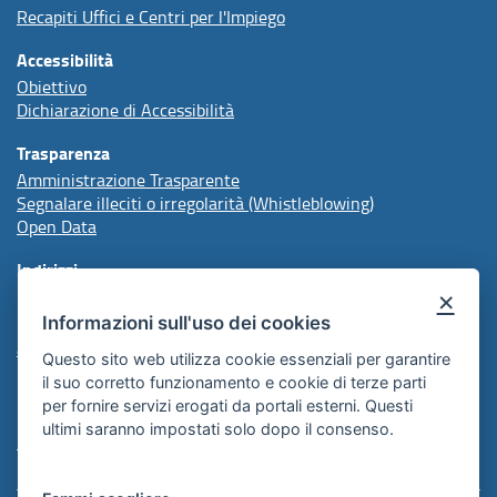
Recapiti Uffici e Centri per l'Impiego
Accessibilità
Obiettivo
Dichiarazione di Accessibilità
Trasparenza
Amministrazione Trasparente
Segnalare illeciti o irregolarità (Whistleblowing)
Open Data
Indirizzi
×
Informazioni sull'uso dei cookies
protocollo@arpal.regione.puglia.it
arpalpuglia@pec.rupar.puglia.it
Questo sito web utilizza cookie essenziali per garantire
il suo corretto funzionamento e cookie di terze parti
per fornire servizi erogati da portali esterni. Questi
Redazione
ultimi saranno impostati solo dopo il consenso.
Comunicazione Istituzionale