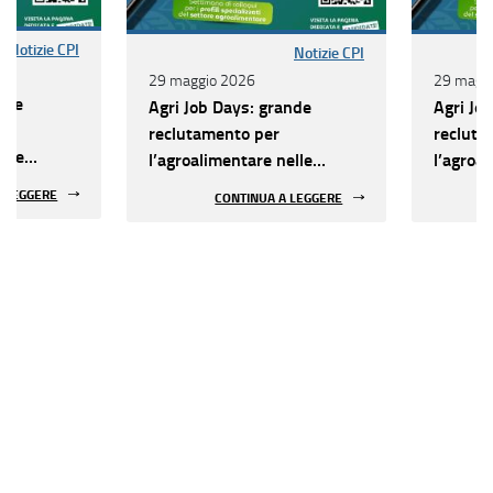
Notizie CPI
Notizie CPI
29 maggio 2026
29 magg
nde
Agri Job Days: grande
Agri Jo
reclutamento per
recluta
elle
l’agroalimentare nelle
l’agroa
at e
province di Bari, Bat e
province
A LEGGERE
CONTINUA A LEGGERE
Foggia
Foggia