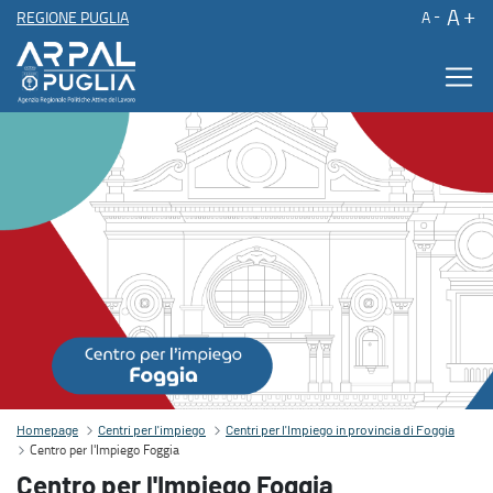
A
REGIONE PUGLIA
A
Centro per l'Impiego Foggia
Contenuto principale
Homepage
Centri per l'impiego
Centri per l'Impiego in provincia di Foggia
Centro per l'Impiego Foggia
Centro per l'Impiego Foggia